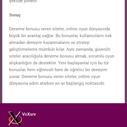
şekilde yönetir.
Sonuç
Deneme bonusu veren siteler, online oyun dünyasında
büyük bir avantaj sağlar. Bu bonuslar, kullanıcıların risk
almadan deneyim kazanmalarını ve strateji
geliştirmelerini mümkün kılar. Aynı zamanda, güvenilir
siteler aracılığıyla deneme bonusu almak, sorumlu oyun
alışkanlığını da destekler. Yeni başlayanlar için bu tür
bonuslar, hem eğlenceli hem de öğretici bir deneyim
sunar. Deneme bonusu veren siteler, online oyun
dünyasına adım atarken en iyi başlangıç noktasıdır.
VcXsrv