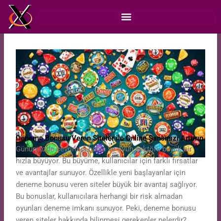
Skip
to
content
Deneme Bonusu Veren Siteler ile Online Şansınızı Arttırın
Günümüzde çevrimiçi bahis ve oyun sektörü büyük bir
hızla büyüyor. Bu büyüme, kullanıcılar için farklı fırsatlar
ve avantajlar sunuyor. Özellikle yeni başlayanlar için
deneme bonusu veren siteler büyük bir avantaj sağlıyor.
Bu bonuslar, kullanıcılara herhangi bir risk almadan
oyunları deneme imkanı sunuyor. Peki, deneme bonusu
veren siteler hakkında bilinmesi gerekenler nelerdir?