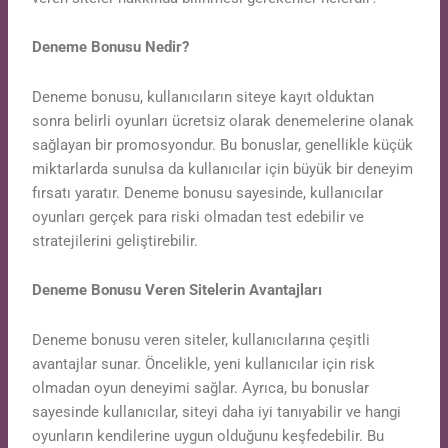
Deneme Bonusu Nedir?
Deneme bonusu, kullanıcıların siteye kayıt olduktan
sonra belirli oyunları ücretsiz olarak denemelerine olanak
sağlayan bir promosyondur. Bu bonuslar, genellikle küçük
miktarlarda sunulsa da kullanıcılar için büyük bir deneyim
fırsatı yaratır. Deneme bonusu sayesinde, kullanıcılar
oyunları gerçek para riski olmadan test edebilir ve
stratejilerini geliştirebilir.
Deneme Bonusu Veren Sitelerin Avantajları
Deneme bonusu veren siteler, kullanıcılarına çeşitli
avantajlar sunar. Öncelikle, yeni kullanıcılar için risk
olmadan oyun deneyimi sağlar. Ayrıca, bu bonuslar
sayesinde kullanıcılar, siteyi daha iyi tanıyabilir ve hangi
oyunların kendilerine uygun olduğunu keşfedebilir. Bu