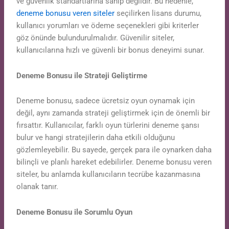
ve güvenlik standartlarına sahip değildir. Bu nedenle,
deneme bonusu veren siteler
seçilirken lisans durumu,
kullanıcı yorumları ve ödeme seçenekleri gibi kriterler
göz önünde bulundurulmalıdır. Güvenilir siteler,
kullanıcılarına hızlı ve güvenli bir bonus deneyimi sunar.
Deneme Bonusu ile Strateji Geliştirme
Deneme bonusu, sadece ücretsiz oyun oynamak için
değil, aynı zamanda strateji geliştirmek için de önemli bir
fırsattır. Kullanıcılar, farklı oyun türlerini deneme şansı
bulur ve hangi stratejilerin daha etkili olduğunu
gözlemleyebilir. Bu sayede, gerçek para ile oynarken daha
bilinçli ve planlı hareket edebilirler. Deneme bonusu veren
siteler, bu anlamda kullanıcıların tecrübe kazanmasına
olanak tanır.
Deneme Bonusu ile Sorumlu Oyun